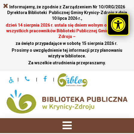
Informujemy, że zgodnie z Zarządzeniem Nr 1O/ORG/2026
Dyrektora Biblioteki Publicznej Gminy Krynicy-Zdroju z dnia
10 lipca 2026 r.,
dzień 14 sierpnia 2026 r. ustala się dniem wolnym od pracy dla
wszystkich pracowników Biblioteki Publicznej Gminy Krynicy-
Zdroju –
za święto przypadające w sobotę 15 sierpnia 2026 r.
.
Prosimy o uwzględnienie tej informacji przy planowaniu
wizyty w bibliotece.
Za wszelkie utrudnienia przepraszamy.
|
|
|