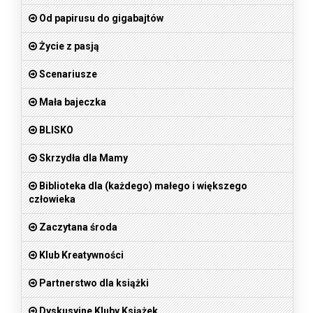
Od papirusu do gigabajtów
Życie z pasją
Scenariusze
Mała bajeczka
BLISKO
Skrzydła dla Mamy
Biblioteka dla (każdego) małego i większego
człowieka
Zaczytana środa
Klub Kreatywności
Partnerstwo dla książki
Dyskusyjne Kluby Książek