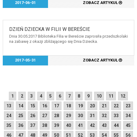
2017-06-01
ZOBACZ ARTYKUŁ
DZIEŃ DZIECKA W FILII W BEREŚCIE
Dnia 30.05.2017 Biblioteka Filia w Bereście zaprosiła przedszkolaki
na zabawę z okazji zbliżającego się Dnia Dziecka.
2017-05-31
ZOBACZ ARTYKUŁ
1
2
3
4
5
6
7
8
9
10
11
12
13
14
15
16
17
18
19
20
21
22
23
24
25
26
27
28
29
30
31
32
33
34
35
36
37
38
39
40
41
42
43
44
45
46
47
48
49
50
51
52
53
54
55
56