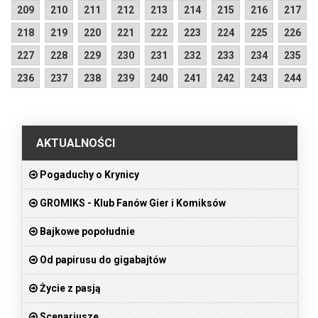
209
210
211
212
213
214
215
216
217
218
219
220
221
222
223
224
225
226
227
228
229
230
231
232
233
234
235
236
237
238
239
240
241
242
243
244
.
AKTUALNOŚCI
Pogaduchy o Krynicy
GROMIKS - Klub Fanów Gier i Komiksów
Bajkowe popołudnie
Od papirusu do gigabajtów
Życie z pasją
Scenariusze