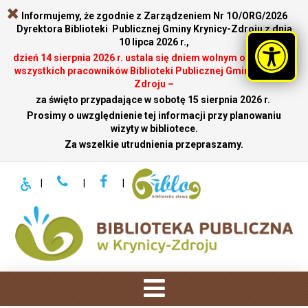
Informujemy, że zgodnie z Zarządzeniem Nr 1O/ORG/2026
Dyrektora Biblioteki Publicznej Gminy Krynicy-Zdroju z dnia
10 lipca 2026 r.,
dzień 14 sierpnia 2026 r. ustala się dniem wolnym od pracy dla
wszystkich pracowników Biblioteki Publicznej Gminy Krynicy-
Zdroju –
za święto przypadające w sobotę 15 sierpnia 2026 r.
.
Prosimy o uwzględnienie tej informacji przy planowaniu
wizyty w bibliotece.
Za wszelkie utrudnienia przepraszamy.
|
|
|