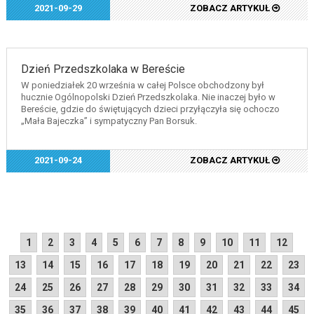
2021-09-29
ZOBACZ ARTYKUŁ
Dzień Przedszkolaka w Bereście
W poniedziałek 20 września w całej Polsce obchodzony był
hucznie Ogólnopolski Dzień Przedszkolaka. Nie inaczej było w
Bereście, gdzie do świętujących dzieci przyłączyła się ochoczo
„Mała Bajeczka” i sympatyczny Pan Borsuk.
2021-09-24
ZOBACZ ARTYKUŁ
1
2
3
4
5
6
7
8
9
10
11
12
13
14
15
16
17
18
19
20
21
22
23
24
25
26
27
28
29
30
31
32
33
34
35
36
37
38
39
40
41
42
43
44
45