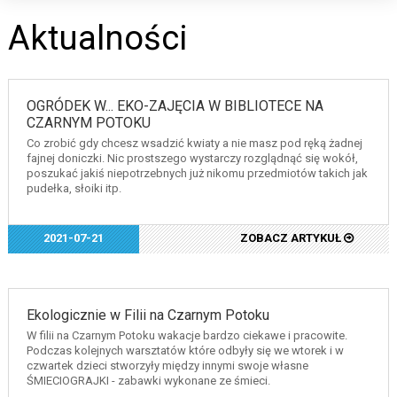
Aktualności
OGRÓDEK W... EKO-ZAJĘCIA W BIBLIOTECE NA
CZARNYM POTOKU
Co zrobić gdy chcesz wsadzić kwiaty a nie masz pod ręką żadnej
fajnej doniczki. Nic prostszego wystarczy rozglądnąć się wokół,
poszukać jakiś niepotrzebnych już nikomu przedmiotów takich jak
pudełka, słoiki itp.
2021-07-21
ZOBACZ ARTYKUŁ
Ekologicznie w Filii na Czarnym Potoku
W filii na Czarnym Potoku wakacje bardzo ciekawe i pracowite.
Podczas kolejnych warsztatów które odbyły się we wtorek i w
czwartek dzieci stworzyły między innymi swoje własne
ŚMIECIOGRAJKI - zabawki wykonane ze śmieci.