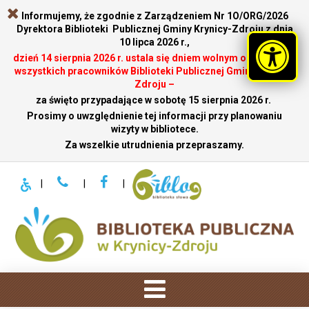
Informujemy, że zgodnie z Zarządzeniem Nr 1O/ORG/2026
Dyrektora Biblioteki Publicznej Gminy Krynicy-Zdroju z dnia
10 lipca 2026 r.,
dzień 14 sierpnia 2026 r. ustala się dniem wolnym od pracy dla
wszystkich pracowników Biblioteki Publicznej Gminy Krynicy-
Zdroju –
za święto przypadające w sobotę 15 sierpnia 2026 r.
.
Prosimy o uwzględnienie tej informacji przy planowaniu
wizyty w bibliotece.
Za wszelkie utrudnienia przepraszamy.
|
|
|