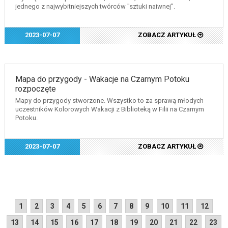
jednego z najwybitniejszych twórców "sztuki naiwnej".
2023-07-07
ZOBACZ ARTYKUŁ
Mapa do przygody - Wakacje na Czarnym Potoku
rozpoczęte
Mapy do przygody stworzone. Wszystko to za sprawą młodych
uczestników Kolorowych Wakacji z Biblioteką w Filii na Czarnym
Potoku.
2023-07-07
ZOBACZ ARTYKUŁ
1
2
3
4
5
6
7
8
9
10
11
12
13
14
15
16
17
18
19
20
21
22
23