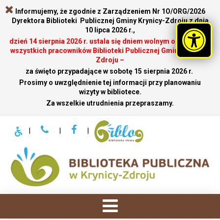
Informujemy, że zgodnie z Zarządzeniem Nr 1O/ORG/2026
Dyrektora Biblioteki Publicznej Gminy Krynicy-Zdroju z dnia
10 lipca 2026 r.,
dzień 14 sierpnia 2026 r. ustala się dniem wolnym od pracy dla
wszystkich pracowników Biblioteki Publicznej Gminy Krynicy-
Zdroju –
za święto przypadające w sobotę 15 sierpnia 2026 r.
.
Prosimy o uwzględnienie tej informacji przy planowaniu
wizyty w bibliotece.
Za wszelkie utrudnienia przepraszamy.
|
|
|