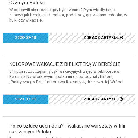
Czarnym Potoku
W co bawili się rodzice gdy byli dziećmi? Prym wiodły takie
zabawy jak berek, ciuciubabka, podchody, gra w klasy, chłopka, w
kulki czy w kapsle.
2023-07-13
ZOBACZ ARTYKUŁ
KOLOROWE WAKACJE Z BIBLIOTEKĄ W BEREŚCIE
04 lipca rozpoczęliśmy cykl wakacyjnych zajęć w bibliotece w
Bereście. Na wtorkowym spotkaniu dzieci poznały historię
„Praktycznego Pana” autorstwa Roksany Jędrzejewskiej-Wróbel
2023-07-11
ZOBACZ ARTYKUŁ
Po co sztuce geometria? - wakacyjne warsztaty w filii
na Czarnym Potoku