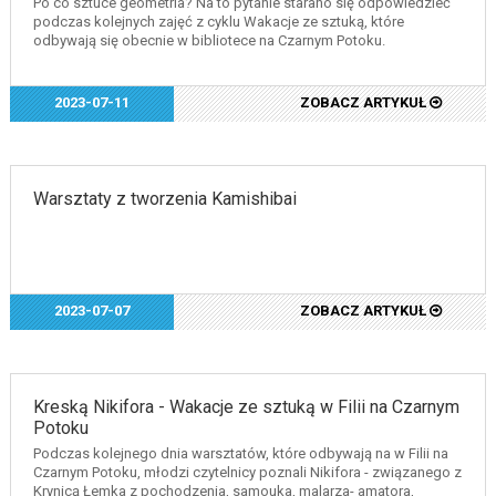
Po co sztuce geometria? Na to pytanie starano się odpowiedzieć
podczas kolejnych zajęć z cyklu Wakacje ze sztuką, które
odbywają się obecnie w bibliotece na Czarnym Potoku.
2023-07-11
ZOBACZ ARTYKUŁ
Warsztaty z tworzenia Kamishibai
2023-07-07
ZOBACZ ARTYKUŁ
Kreską Nikifora - Wakacje ze sztuką w Filii na Czarnym
Potoku
Podczas kolejnego dnia warsztatów, które odbywają na w Filii na
Czarnym Potoku, młodzi czytelnicy poznali Nikifora - związanego z
Krynicą Łemka z pochodzenia, samouka, malarza- amatora,