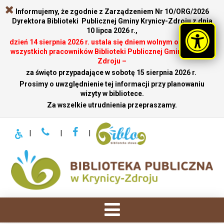
Informujemy, że zgodnie z Zarządzeniem Nr 1O/ORG/2026
Dyrektora Biblioteki Publicznej Gminy Krynicy-Zdroju z dnia
10 lipca 2026 r.,
dzień 14 sierpnia 2026 r. ustala się dniem wolnym od pracy dla
wszystkich pracowników Biblioteki Publicznej Gminy Krynicy-
Zdroju –
za święto przypadające w sobotę 15 sierpnia 2026 r.
.
Prosimy o uwzględnienie tej informacji przy planowaniu
wizyty w bibliotece.
Za wszelkie utrudnienia przepraszamy.
|
|
|