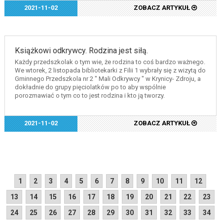
2021-11-02
ZOBACZ ARTYKUŁ
Książkowi odkrywcy. Rodzina jest siłą.
Każdy przedszkolak o tym wie, że rodzina to coś bardzo ważnego.
We wtorek, 2 listopada bibliotekarki z Filii 1 wybrały się z wizytą do
Gminnego Przedszkola nr 2 " Mali Odkrywcy " w Krynicy- Zdroju, a
dokładnie do grupy pięciolatków po to aby wspólnie
porozmawiać o tym co to jest rodzina i kto ją tworzy.
2021-11-02
ZOBACZ ARTYKUŁ
1
2
3
4
5
6
7
8
9
10
11
12
13
14
15
16
17
18
19
20
21
22
23
24
25
26
27
28
29
30
31
32
33
34