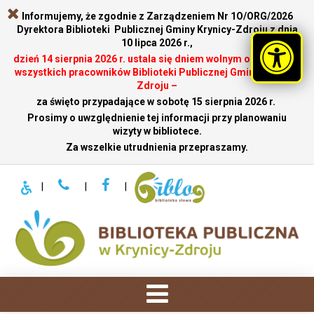
Informujemy, że zgodnie z Zarządzeniem Nr 1O/ORG/2026
Dyrektora Biblioteki Publicznej Gminy Krynicy-Zdroju z dnia
10 lipca 2026 r.,
dzień 14 sierpnia 2026 r. ustala się dniem wolnym od pracy dla
wszystkich pracowników Biblioteki Publicznej Gminy Krynicy-
Zdroju –
za święto przypadające w sobotę 15 sierpnia 2026 r.
.
Prosimy o uwzględnienie tej informacji przy planowaniu
wizyty w bibliotece.
Za wszelkie utrudnienia przepraszamy.
|
|
|