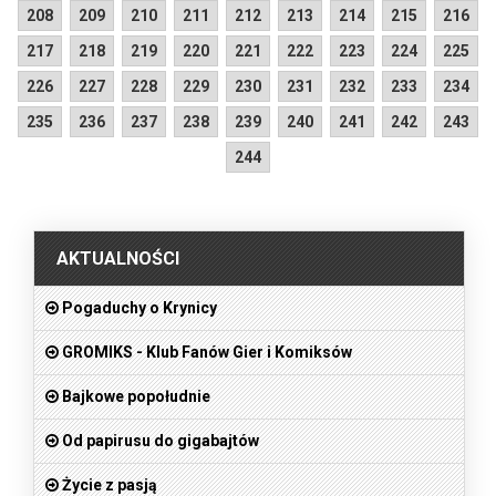
208
209
210
211
212
213
214
215
216
217
218
219
220
221
222
223
224
225
226
227
228
229
230
231
232
233
234
235
236
237
238
239
240
241
242
243
244
.
AKTUALNOŚCI
Pogaduchy o Krynicy
GROMIKS - Klub Fanów Gier i Komiksów
Bajkowe popołudnie
Od papirusu do gigabajtów
Życie z pasją