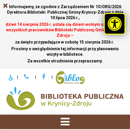
Informujemy, że zgodnie z Zarządzeniem Nr 1O/ORG/2026
Dyrektora Biblioteki Publicznej Gminy Krynicy-Zdroju z dnia
10 lipca 2026 r.,
dzień 14 sierpnia 2026 r. ustala się dniem wolnym od pracy dla
wszystkich pracowników Biblioteki Publicznej Gminy Krynicy-
Zdroju –
za święto przypadające w sobotę 15 sierpnia 2026 r.
.
Prosimy o uwzględnienie tej informacji przy planowaniu
wizyty w bibliotece.
Za wszelkie utrudnienia przepraszamy.
|
|
|