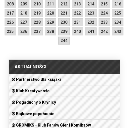
208
209
210
211
212
213
214
215
216
217
218
219
220
221
222
223
224
225
226
227
228
229
230
231
232
233
234
235
236
237
238
239
240
241
242
243
244
.
AKTUALNOŚCI
Partnerstwo dla książki
Klub Kreatywności
Pogaduchy o Krynicy
Bajkowe popołudnie
GROMIKS - Klub Fanów Gier i Komiksów