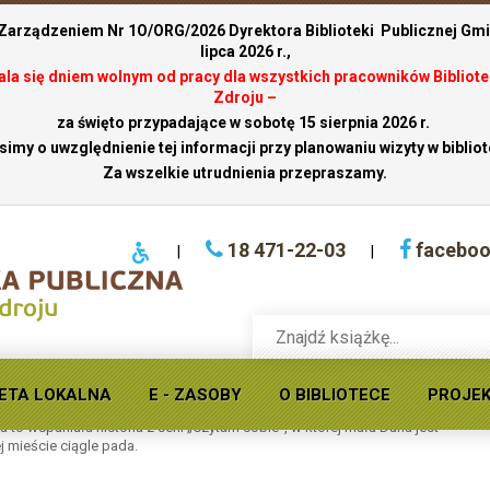
 Zarządzeniem Nr 1O/ORG/2026 Dyrektora Biblioteki Publicznej Gmin
lipca 2026 r.,
stala się dniem wolnym od pracy dla wszystkich pracowników Bibliote
Zdroju –
za święto przypadające w sobotę 15 sierpnia 2026 r.
simy o uwzględnienie tej informacji przy planowaniu wizyty w bibliot
Za wszelkie utrudnienia przepraszamy.
18 471-22-03
facebo
|
|
Wyszukaj
książkę
w
ofercie
ETA LOKALNA
E - ZASOBY
O BIBLIOTECE
PROJE
Potoku i Walizka Pana Hanumana
Krynickiej
o wspaniała historia z serii „Czytam sobie”, w której mała Daria jest
biblioteki
j mieście ciągle pada.
publicznej