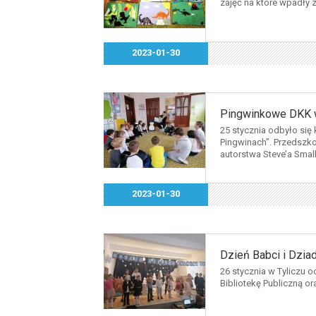
zajęć na które wpadły 
2023-01-30
Pingwinkowe DKK w
25 stycznia odbyło się
Pingwinach”. Przedszkol
autorstwa Steve’a Smal
2023-01-30
Dzień Babci i Dzia
26 stycznia w Tyliczu 
Bibliotekę Publiczną or