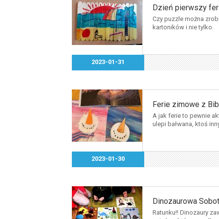
Dzień pierwszy feri
Czy puzzle można zrobi
kartoników i nie tylko.
2023-01-31
Ferie zimowe z Bib
A jak ferie to pewnie a
ulepi bałwana, ktoś inn
2023-01-30
Dinozaurowa Sobota
Ratunku!! Dinozaury za