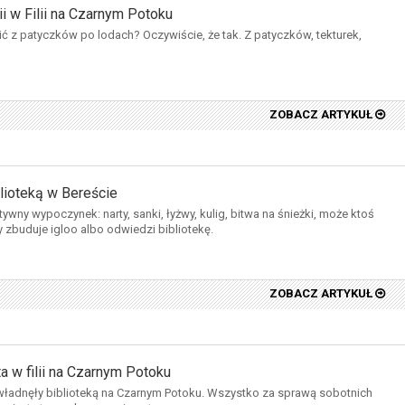
i w Filii na Czarnym Potoku
ć z patyczków po lodach? Oczywiście, że tak. Z patyczków, tekturek,
ZOBACZ ARTYKUŁ
lioteką w Bereście
ktywny wypoczynek: narty, sanki, łyżwy, kulig, bitwa na śnieżki, może ktoś
y zbuduje igloo albo odwiedzi bibliotekę.
ZOBACZ ARTYKUŁ
 w filii na Czarnym Potoku
władnęły biblioteką na Czarnym Potoku. Wszystko za sprawą sobotnich