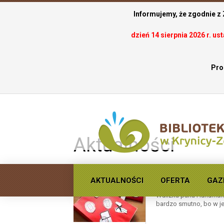
Informujemy, że zgodnie z
dzień 14 sierpnia 2026 r. u
Pro
.
Aktualności
AKTUALNOŚCI
OFERTA
GAZ
Ferie na Czarnym 
Walizka pana Hanumana t
bardzo smutno, bo w je