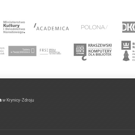
a
w Krynicy-Zdroju