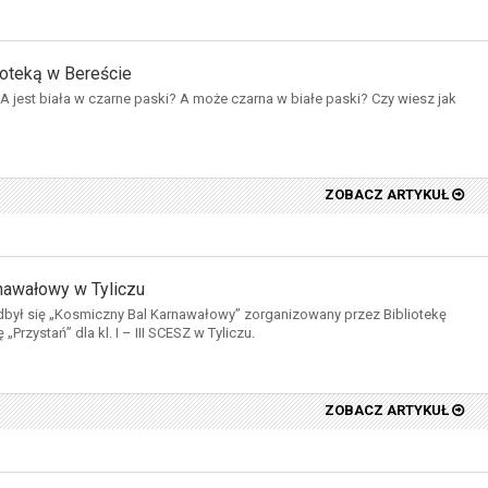
ioteką w Bereście
A jest biała w czarne paski? A może czarna w białe paski? Czy wiesz jak
ZOBACZ ARTYKUŁ
nawałowy w Tyliczu
odbył się „Kosmiczny Bal Karnawałowy” zorganizowany przez Bibliotekę
 „Przystań” dla kl. I – III SCESZ w Tyliczu.
ZOBACZ ARTYKUŁ