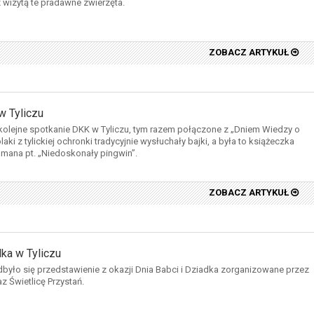
z wizytą te pradawne zwierzęta.
ZOBACZ ARTYKUŁ
 Tyliczu
 kolejne spotkanie DKK w Tyliczu, tym razem połączone z „Dniem Wiedzy o
aki z tylickiej ochronki tradycyjnie wysłuchały bajki, a była to książeczka
lmana pt. „Niedoskonały pingwin”.
ZOBACZ ARTYKUŁ
dka w Tyliczu
odbyło się przedstawienie z okazji Dnia Babci i Dziadka zorganizowane przez
az Świetlicę Przystań.