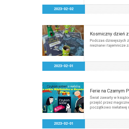
2023-02-02
Kosmiczny dzień z 
Podczas dzisiejszych z
nieznane i tajemnicze z
2023-02-01
Ferie na Czarnym P
Świat zawarty w książc
przejść przez magiczne 
początkowo niełatwej sz
2023-02-01