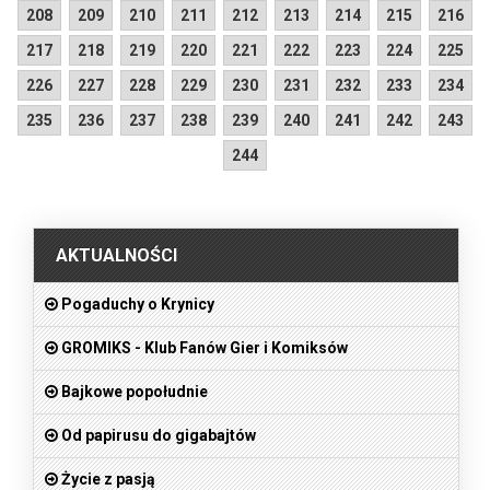
208
209
210
211
212
213
214
215
216
217
218
219
220
221
222
223
224
225
226
227
228
229
230
231
232
233
234
235
236
237
238
239
240
241
242
243
244
.
AKTUALNOŚCI
Pogaduchy o Krynicy
GROMIKS - Klub Fanów Gier i Komiksów
Bajkowe popołudnie
Od papirusu do gigabajtów
Życie z pasją