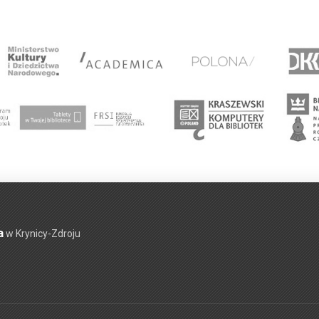
a
w Krynicy-Zdroju