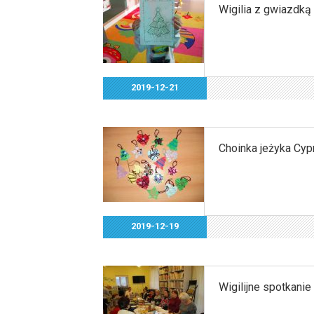
Wigilia z gwiazdką
2019-12-21
Choinka jeżyka Cyp
2019-12-19
Wigilijne spotkanie