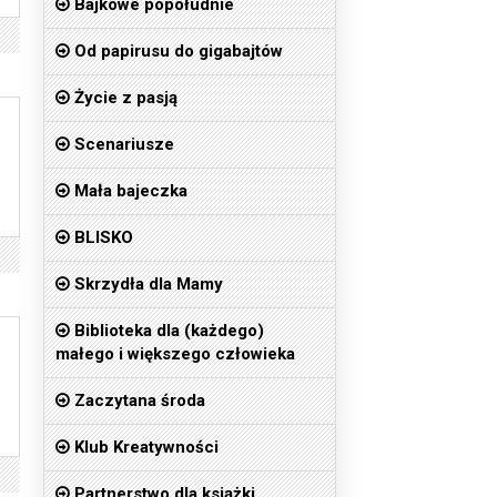
Bajkowe popołudnie
Od papirusu do gigabajtów
Życie z pasją
Scenariusze
Mała bajeczka
BLISKO
Skrzydła dla Mamy
Biblioteka dla (każdego)
małego i większego człowieka
Zaczytana środa
Klub Kreatywności
Partnerstwo dla książki