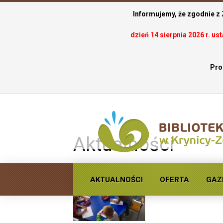
Informujemy, że zgodnie z
dzień 14 sierpnia 2026 r. u
Pro
.
Aktualności
AKTUALNOŚCI
OFERTA
GAZ
Spotkanie DKK w p