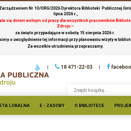
 Zarządzeniem Nr 1O/ORG/2026 Dyrektora Biblioteki Publicznej Gmin
lipca 2026 r.,
stala się dniem wolnym od pracy dla wszystkich pracowników Bibliote
Zdroju –
za święto przypadające w sobotę 15 sierpnia 2026 r.
simy o uwzględnienie tej informacji przy planowaniu wizyty w bibliot
Za wszelkie utrudnienia przepraszamy.
18 471-22-03
facebo
|
|
Wyszukaj
książkę
w
ofercie
ETA LOKALNA
E - ZASOBY
O BIBLIOTECE
PROJE
rzedszkolu w Bereście
Krynickiej
biblioteki
publicznej