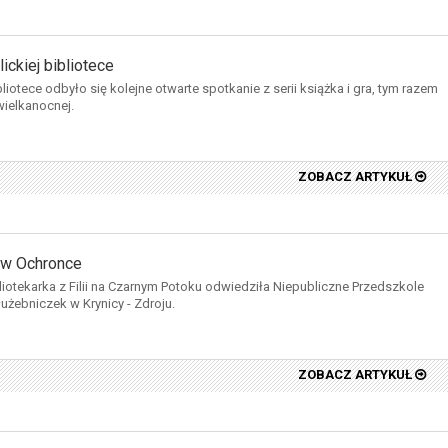
lickiej bibliotece
ibliotece odbyło się kolejne otwarte spotkanie z serii książka i gra, tym razem
ielkanocnej.
ZOBACZ ARTYKUŁ
 w Ochronce
liotekarka z Filii na Czarnym Potoku odwiedziła Niepubliczne Przedszkole
użebniczek w Krynicy - Zdroju.
ZOBACZ ARTYKUŁ