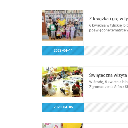
Z książka i grą w ty
6 kwietnia w tylickiej b
poświęcone tematyce w
2023-04-11
Świąteczna wizyta
W środę, 5 kwietnia bib
Zgromadzenia Sióstr Sł
2023-04-05