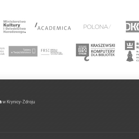
a
w Krynicy-Zdroju