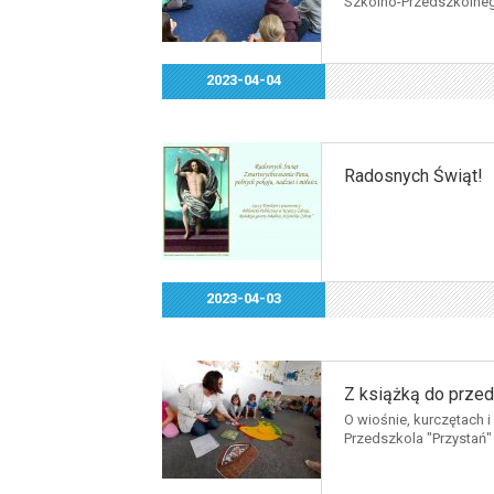
Szkolno-Przedszkolnego
2023-04-04
Radosnych Świąt!
2023-04-03
Z książką do przed
O wiośnie, kurczętach 
Przedszkola "Przystań" 