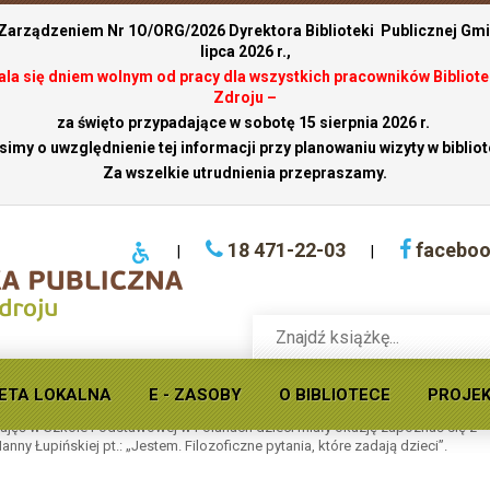
 Zarządzeniem Nr 1O/ORG/2026 Dyrektora Biblioteki Publicznej Gmin
lipca 2026 r.,
stala się dniem wolnym od pracy dla wszystkich pracowników Bibliote
Zdroju –
za święto przypadające w sobotę 15 sierpnia 2026 r.
simy o uwzględnienie tej informacji przy planowaniu wizyty w bibliot
Za wszelkie utrudnienia przepraszamy.
18 471-22-03
facebo
|
|
Wyszukaj
książkę
w
ofercie
ETA LOKALNA
E - ZASOBY
O BIBLIOTECE
PROJE
e pytania, które zadają dzieci
Krynickiej
ajęć w Szkole Podstawowej w Polanach dzieci miały okazję zapoznać się z
biblioteki
nny Łupińskiej pt.: „Jestem. Filozoficzne pytania, które zadają dzieci”.
publicznej