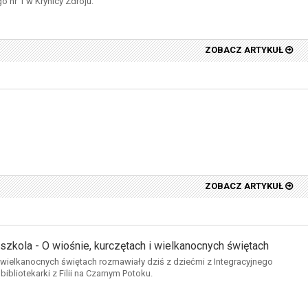
 nr 1 w Krynicy Zdroju.
ZOBACZ ARTYKUŁ
ZOBACZ ARTYKUŁ
szkola - O wiośnie, kurczętach i wielkanocnych świętach
i wielkanocnych świętach rozmawiały dziś z dziećmi z Integracyjnego
bibliotekarki z Filii na Czarnym Potoku.