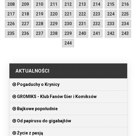
208
209
210
211
212
213
214
215
216
217
218
219
220
221
222
223
224
225
226
227
228
229
230
231
232
233
234
235
236
237
238
239
240
241
242
243
244
.
AKTUALNOŚCI
Pogaduchy o Krynicy
GROMIKS - Klub Fanów Gier i Komiksów
Bajkowe popołudnie
Od papirusu do gigabajtów
Życie z pasją