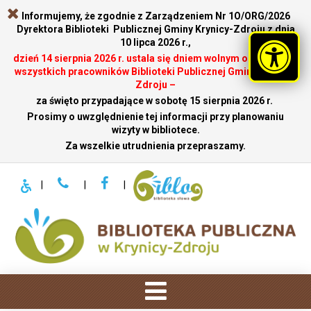
Informujemy, że zgodnie z Zarządzeniem Nr 1O/ORG/2026
Dyrektora Biblioteki Publicznej Gminy Krynicy-Zdroju z dnia
10 lipca 2026 r.,
dzień 14 sierpnia 2026 r. ustala się dniem wolnym od pracy dla
wszystkich pracowników Biblioteki Publicznej Gminy Krynicy-
Zdroju –
za święto przypadające w sobotę 15 sierpnia 2026 r.
.
Prosimy o uwzględnienie tej informacji przy planowaniu
wizyty w bibliotece.
Za wszelkie utrudnienia przepraszamy.
|
|
|