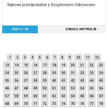
Bajkowe przedpołudnie z Książkowymi Odkrywcami
2025-11-26
ZOBACZ ARTYKUŁ
1
2
3
4
5
6
7
8
9
10
11
12
13
14
15
16
17
18
19
20
21
22
23
24
25
26
27
28
29
30
31
32
33
34
35
36
37
38
39
40
41
42
43
44
45
46
47
48
49
50
51
52
53
54
55
56
57
58
59
60
61
62
63
64
65
66
67
68
69
70
71
72
73
74
75
76
77
78