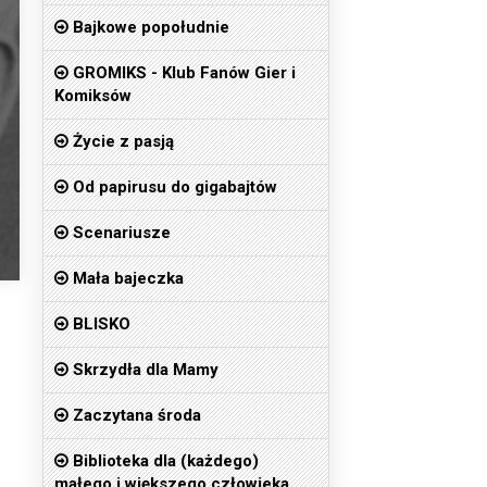
Bajkowe popołudnie
GROMIKS - Klub Fanów Gier i
Komiksów
Życie z pasją
Od papirusu do gigabajtów
Scenariusze
Mała bajeczka
BLISKO
Skrzydła dla Mamy
Zaczytana środa
Biblioteka dla (każdego)
małego i większego człowieka