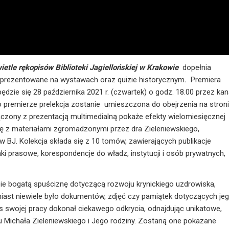
ietle rękopisów Biblioteki Jagiellońskiej w Krakowie
dopełnia
zaprezentowane na wystawach oraz quizie historycznym
.
Premiera
ędzie się 28 października 2021 r. (czwartek) o godz. 18.00 przez kan
 Po premierze prelekcja zostanie umieszczona do obejrzenia na stron
ołączony z prezentacją multimedialną pokaże efekty wielomiesięcznej
ę z materiałami zgromadzonymi przez dra Zieleniewskiego,
w BJ. Kolekcja składa się z 10 tomów, zawierających publikacje
ki prasowe, korespondencje do władz, instytucji i osób prywatnych,
bie bogatą spuściznę dotyczącą rozwoju krynickiego uzdrowiska,
omiast niewiele było dokumentów, zdjęć czy pamiątek dotyczących je
 swojej pracy dokonał ciekawego odkrycia, odnajdując unikatowe,
u Michała Zieleniewskiego i Jego rodziny. Zostaną one pokazane