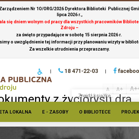
 Zarządzeniem Nr 1O/ORG/2026 Dyrektora Biblioteki Publicznej Gmin
lipca 2026 r.,
stala się dniem wolnym od pracy dla wszystkich pracowników Bibliote
Zdroju –
za święto przypadające w sobotę 15 sierpnia 2026 r.
simy o uwzględnienie tej informacji przy planowaniu wizyty w bibliot
Za wszelkie utrudnienia przepraszamy.
18 471-22-03
facebo
|
|
A+
A+
A
Wyszukaj
okumenty z życiorysu dra
książkę
w
potkanie on-line
ofercie
ETA LOKALNA
E - ZASOBY
O BIBLIOTECE
PROJE
Krynickiej
biblioteki
publicznej