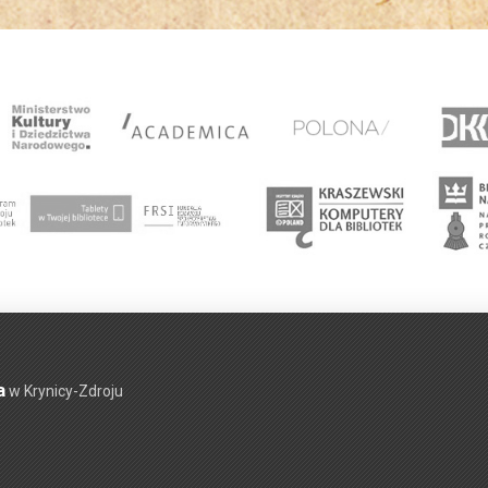
a
w Krynicy-Zdroju