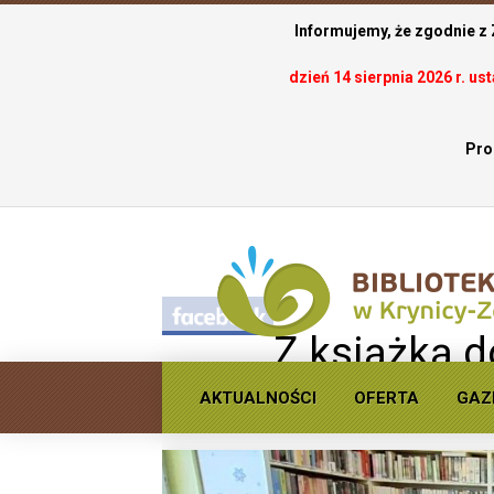
Informujemy, że zgodnie z
dzień 14 sierpnia 2026 r. u
Pro
.
Z książką d
jesieni
AKTUALNOŚCI
OFERTA
GAZ