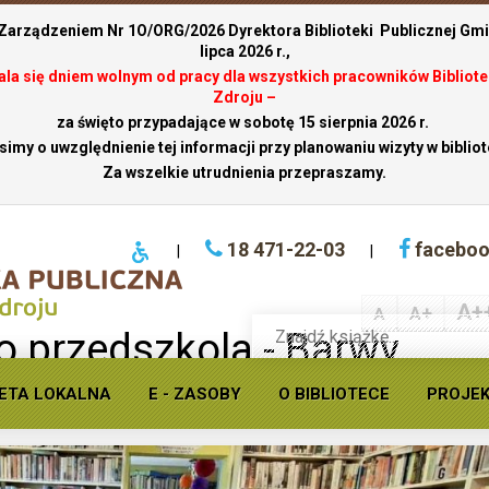
 Zarządzeniem Nr 1O/ORG/2026 Dyrektora Biblioteki Publicznej Gmin
lipca 2026 r.,
stala się dniem wolnym od pracy dla wszystkich pracowników Bibliote
Zdroju –
za święto przypadające w sobotę 15 sierpnia 2026 r.
simy o uwzględnienie tej informacji przy planowaniu wizyty w bibliot
Za wszelkie utrudnienia przepraszamy.
18 471-22-03
facebo
|
|
A+
A+
A
Wyszukaj
o przedszkola - Barwy
książkę
w
ofercie
ETA LOKALNA
E - ZASOBY
O BIBLIOTECE
PROJE
Krynickiej
biblioteki
publicznej