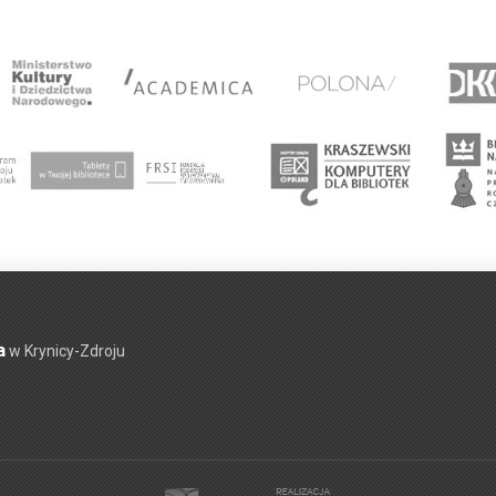
a
w Krynicy-Zdroju