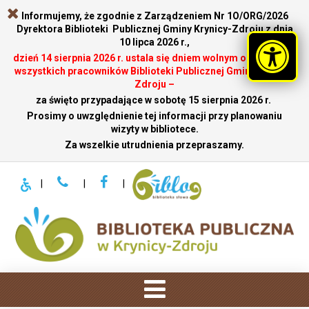
Informujemy, że zgodnie z Zarządzeniem Nr 1O/ORG/2026
Dyrektora Biblioteki Publicznej Gminy Krynicy-Zdroju z dnia
10 lipca 2026 r.,
dzień 14 sierpnia 2026 r. ustala się dniem wolnym od pracy dla
wszystkich pracowników Biblioteki Publicznej Gminy Krynicy-
Zdroju –
za święto przypadające w sobotę 15 sierpnia 2026 r.
.
Prosimy o uwzględnienie tej informacji przy planowaniu
wizyty w bibliotece.
Za wszelkie utrudnienia przepraszamy.
|
|
|