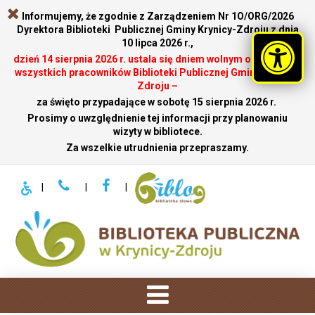
Informujemy, że zgodnie z Zarządzeniem Nr 1O/ORG/2026
Dyrektora Biblioteki Publicznej Gminy Krynicy-Zdroju z dnia
10 lipca 2026 r.,
dzień 14 sierpnia 2026 r. ustala się dniem wolnym od pracy dla
wszystkich pracowników Biblioteki Publicznej Gminy Krynicy-
Zdroju –
za święto przypadające w sobotę 15 sierpnia 2026 r.
.
Prosimy o uwzględnienie tej informacji przy planowaniu
wizyty w bibliotece.
Za wszelkie utrudnienia przepraszamy.
|
|
|