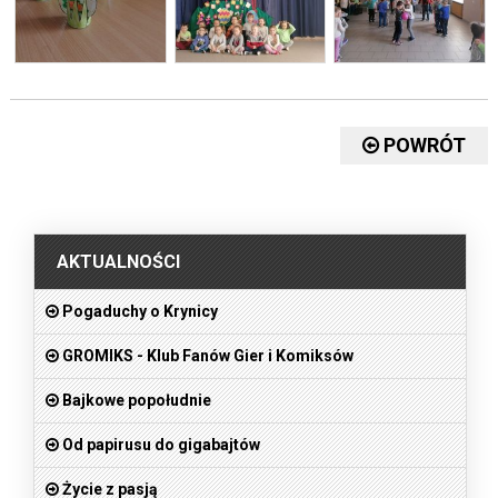
POWRÓT
.
AKTUALNOŚCI
Pogaduchy o Krynicy
GROMIKS - Klub Fanów Gier i Komiksów
Bajkowe popołudnie
Od papirusu do gigabajtów
Życie z pasją