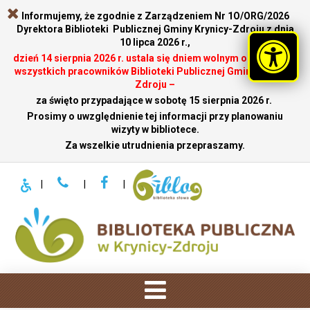
Informujemy, że zgodnie z Zarządzeniem Nr 1O/ORG/2026
Dyrektora Biblioteki Publicznej Gminy Krynicy-Zdroju z dnia
10 lipca 2026 r.,
dzień 14 sierpnia 2026 r. ustala się dniem wolnym od pracy dla
wszystkich pracowników Biblioteki Publicznej Gminy Krynicy-
Zdroju –
za święto przypadające w sobotę 15 sierpnia 2026 r.
.
Prosimy o uwzględnienie tej informacji przy planowaniu
wizyty w bibliotece.
Za wszelkie utrudnienia przepraszamy.
|
|
|