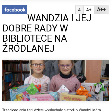
A++
A+
A
WANDZIA I JEJ
DOBRE RADY W
BIBLIOTECE NA
ŹRÓDLANEJ
Trzeciego dnia ferii dzieci wysłuchały historii o Wandzi, która