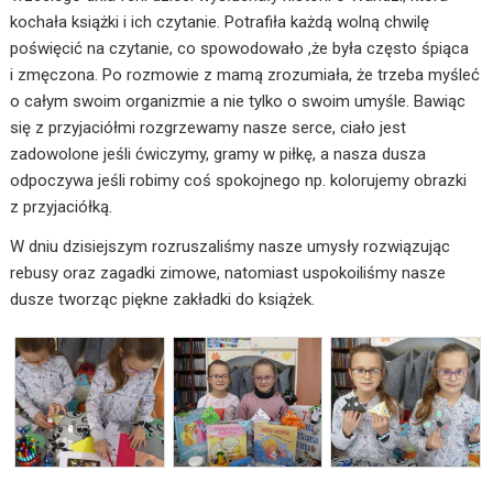
kochała książki i ich czytanie. Potrafiła każdą wolną chwilę
poświęcić na czytanie, co spowodowało ,że była często śpiąca
i zmęczona. Po rozmowie z mamą zrozumiała, że trzeba myśleć
o całym swoim organizmie a nie tylko o swoim umyśle. Bawiąc
się z przyjaciółmi rozgrzewamy nasze serce, ciało jest
zadowolone jeśli ćwiczymy, gramy w piłkę, a nasza dusza
odpoczywa jeśli robimy coś spokojnego np. kolorujemy obrazki
z przyjaciółką.
W dniu dzisiejszym rozruszaliśmy nasze umysły rozwiązując
rebusy oraz zagadki zimowe, natomiast uspokoiliśmy nasze
dusze tworząc piękne zakładki do książek.