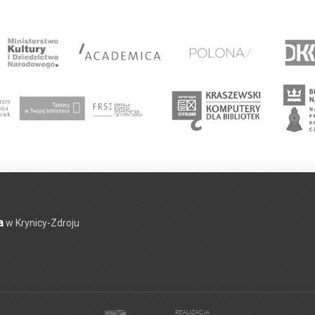
a
w Krynicy-Zdroju