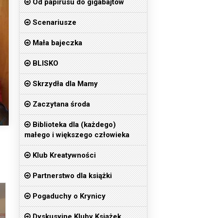
Od papirusu do gigabajtów
Scenariusze
Mała bajeczka
BLISKO
Skrzydła dla Mamy
Zaczytana środa
Biblioteka dla (każdego)
małego i większego człowieka
Klub Kreatywności
Partnerstwo dla książki
Pogaduchy o Krynicy
Dyskusyjne Kluby Książek