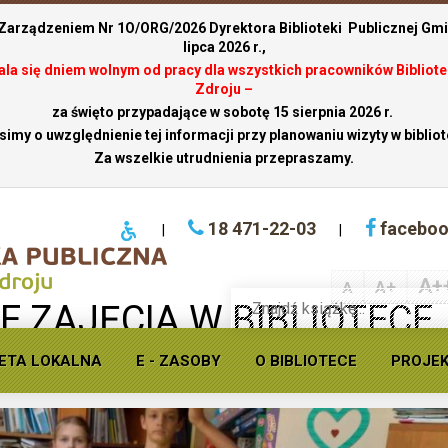
 Zarządzeniem Nr 1O/ORG/2026 Dyrektora Biblioteki Publicznej Gmin
lipca 2026 r.,
stala się dniem wolnym od pracy dla wszystkich pracowników Bibliote
Zdroju –
za święto przypadające w sobotę 15 sierpnia 2026 r.
simy o uwzględnienie tej informacji przy planowaniu wizyty w bibliot
Za wszelkie utrudnienia przepraszamy.
18 471-22-03
facebo
|
|
A+
A+
A
Wyszukaj
 ZAJĘCIA W BIBLIOTECE
książkę
w
ofercie
ETA LOKALNA
E - ZASOBY
O BIBLIOTECE
PROJE
Krynickiej
biblioteki
publicznej