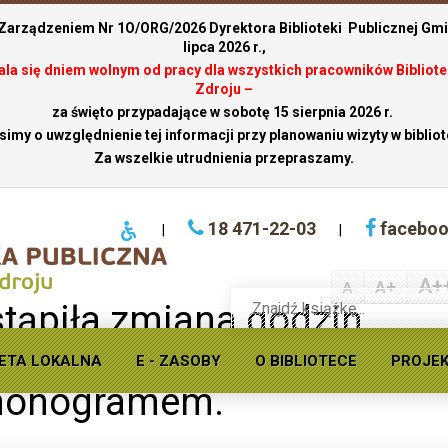
 Zarządzeniem Nr 1O/ORG/2026 Dyrektora Biblioteki Publicznej Gmin
lipca 2026 r.,
stala się dniem wolnym od pracy dla wszystkich pracowników Bibliote
Zdroju –
za święto przypadające w sobotę 15 sierpnia 2026 r.
simy o uwzględnienie tej informacji przy planowaniu wizyty w bibliot
Za wszelkie utrudnienia przepraszamy.
18 471-22-03
facebo
|
|
A+
A+
A
Wyszukaj
tąpiła zmiana godzin
książkę
w
k. Prosimy o zapoznanie si
ofercie
ETA LOKALNA
E - ZASOBY
O BIBLIOTECE
PROJE
Krynickiej
rmonogramem.
biblioteki
publicznej