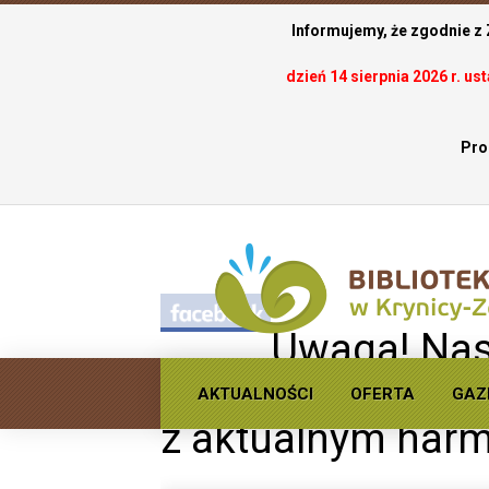
Informujemy, że zgodnie z
dzień 14 sierpnia 2026 r. u
Pro
.
Uwaga! Nas
otwarcia bibliote
AKTUALNOŚCI
OFERTA
GAZ
z aktualnym ha