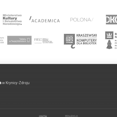
a
w Krynicy-Zdroju