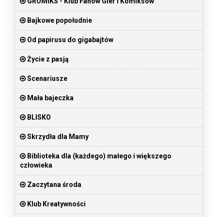
GROMIKS - Klub Fanów Gier i Komiksów
Bajkowe popołudnie
Od papirusu do gigabajtów
Życie z pasją
Scenariusze
Mała bajeczka
BLISKO
Skrzydła dla Mamy
Biblioteka dla (każdego) małego i większego
człowieka
Zaczytana środa
Klub Kreatywności