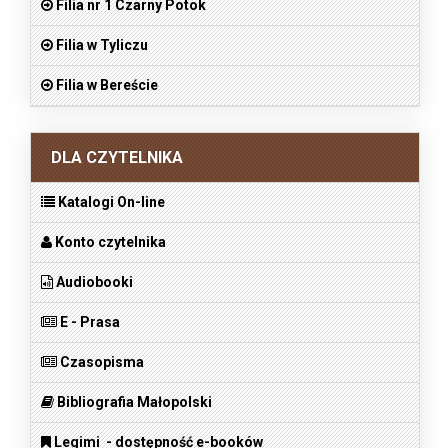
Filia nr 1 Czarny Potok
Filia w Tyliczu
Filia w Bereście
DLA CZYTELNIKA
Katalogi On-line
Konto czytelnika
Audiobooki
E - Prasa
Czasopisma
Bibliografia Małopolski
Legimi - dostępność e-booków