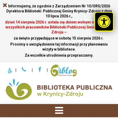
Informujemy, że zgodnie z Zarządzeniem Nr 1O/ORG/2026
Dyrektora Biblioteki Publicznej Gminy Krynicy-Zdroju z dnia
10 lipca 2026 r.,
dzień 14 sierpnia 2026 r. ustala się dniem wolnym od pracy dla
wszystkich pracowników Biblioteki Publicznej Gminy Krynicy-
Zdroju –
za święto przypadające w sobotę 15 sierpnia 2026 r.
.
Prosimy o uwzględnienie tej informacji przy planowaniu
wizyty w bibliotece.
Za wszelkie utrudnienia przepraszamy.
|
|
|