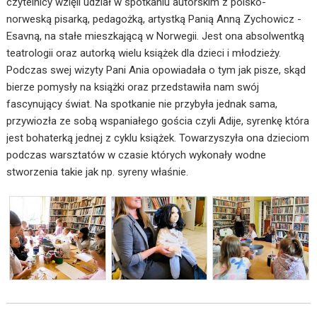
czytelnicy wzięli udział w spotkaniu autorskim z polsko-
norweską pisarką, pedagożką, artystką Panią Anną Zychowicz -
Esavną, na stałe mieszkającą w Norwegii. Jest ona absolwentką
teatrologii oraz autorką wielu książek dla dzieci i młodzieży.
Podczas swej wizyty Pani Ania opowiadała o tym jak pisze, skąd
bierze pomysły na książki oraz przedstawiła nam swój
fascynujący świat. Na spotkanie nie przybyła jednak sama,
przywiozła ze sobą wspaniałego gościa czyli Adije, syrenkę która
jest bohaterką jednej z cyklu książek. Towarzyszyła ona dzieciom
podczas warsztatów w czasie których wykonały wodne
stworzenia takie jak np. syreny właśnie.