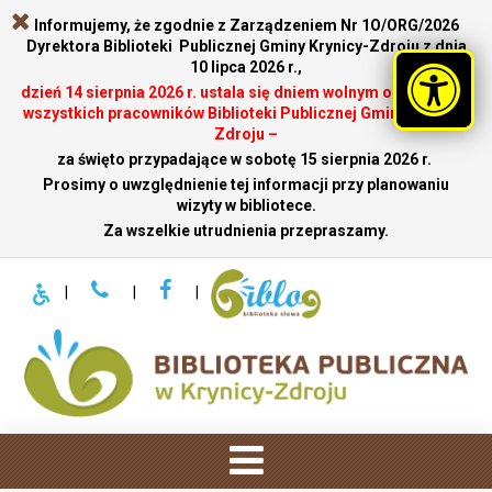
Informujemy, że zgodnie z Zarządzeniem Nr 1O/ORG/2026
Dyrektora Biblioteki Publicznej Gminy Krynicy-Zdroju z dnia
10 lipca 2026 r.,
dzień 14 sierpnia 2026 r. ustala się dniem wolnym od pracy dla
wszystkich pracowników Biblioteki Publicznej Gminy Krynicy-
Zdroju –
za święto przypadające w sobotę 15 sierpnia 2026 r.
.
Prosimy o uwzględnienie tej informacji przy planowaniu
wizyty w bibliotece.
Za wszelkie utrudnienia przepraszamy.
|
|
|