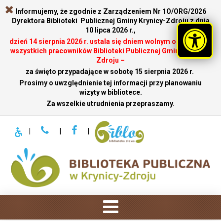
Informujemy, że zgodnie z Zarządzeniem Nr 1O/ORG/2026
Dyrektora Biblioteki Publicznej Gminy Krynicy-Zdroju z dnia
10 lipca 2026 r.,
dzień 14 sierpnia 2026 r. ustala się dniem wolnym od pracy dla
wszystkich pracowników Biblioteki Publicznej Gminy Krynicy-
Zdroju –
za święto przypadające w sobotę 15 sierpnia 2026 r.
.
Prosimy o uwzględnienie tej informacji przy planowaniu
wizyty w bibliotece.
Za wszelkie utrudnienia przepraszamy.
|
|
|