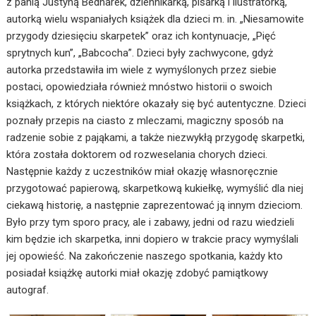
z panią Justyną Bednarek, dziennikarką, pisarką i ilustratorką,
autorką wielu wspaniałych książek dla dzieci m. in. „Niesamowite
przygody dziesięciu skarpetek” oraz ich kontynuacje, „Pięć
sprytnych kun”, „Babcocha”. Dzieci były zachwycone, gdyż
autorka przedstawiła im wiele z wymyślonych przez siebie
postaci, opowiedziała również mnóstwo historii o swoich
książkach, z których niektóre okazały się być autentyczne. Dzieci
poznały przepis na ciasto z mleczami, magiczny sposób na
radzenie sobie z pająkami, a także niezwykłą przygodę skarpetki,
która została doktorem od rozweselania chorych dzieci.
Następnie każdy z uczestników miał okazję własnoręcznie
przygotować papierową, skarpetkową kukiełkę, wymyślić dla niej
ciekawą historię, a następnie zaprezentować ją innym dzieciom.
Było przy tym sporo pracy, ale i zabawy, jedni od razu wiedzieli
kim będzie ich skarpetka, inni dopiero w trakcie pracy wymyślali
jej opowieść. Na zakończenie naszego spotkania, każdy kto
posiadał książkę autorki miał okazję zdobyć pamiątkowy
autograf.