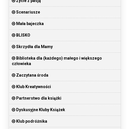
Życie z pasją
Scenariusze
Mała bajeczka
BLISKO
Skrzydła dla Mamy
Biblioteka dla (każdego) małego i większego
człowieka
Zaczytana środa
Klub Kreatywności
Partnerstwo dla książki
Dyskusyjne Kluby Książek
Klub podróżnika