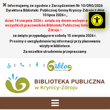
Informujemy, że zgodnie z Zarządzeniem Nr 1O/ORG/2026
Dyrektora Biblioteki Publicznej Gminy Krynicy-Zdroju z dnia
10 lipca 2026 r.,
dzień 14 sierpnia 2026 r. ustala się dniem wolnym od pracy dla
wszystkich pracowników Biblioteki Publicznej Gminy Krynicy-
Zdroju –
za święto przypadające w sobotę 15 sierpnia 2026 r.
.
Prosimy o uwzględnienie tej informacji przy planowaniu
wizyty w bibliotece.
Za wszelkie utrudnienia przepraszamy.
|
|
|