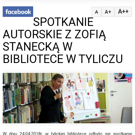
A++
A+
A
SPOTKANIE
AUTORSKIE Z ZOFIĄ
STANECKĄ W
BIBLIOTECE W TYLICZU
W dniu 24.04.2018r. w tylickiej bibliotece odbyło się spotkanie