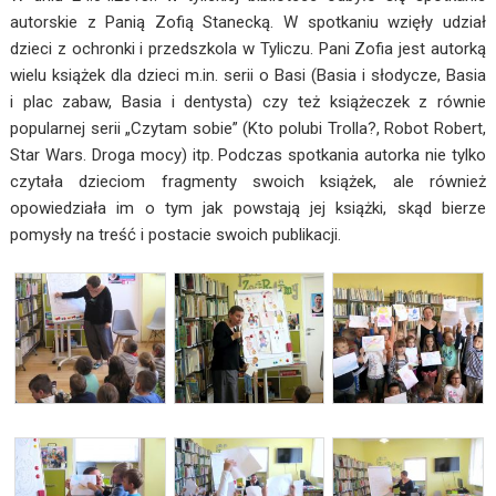
autorskie z Panią Zofią Stanecką. W spotkaniu wzięły udział
dzieci z ochronki i przedszkola w Tyliczu. Pani Zofia jest autorką
wielu książek dla dzieci m.in. serii o Basi (Basia i słodycze, Basia
i plac zabaw, Basia i dentysta) czy też książeczek z równie
popularnej serii „Czytam sobie” (Kto polubi Trolla?, Robot Robert,
Star Wars. Droga mocy) itp. Podczas spotkania autorka nie tylko
czytała dzieciom fragmenty swoich książek, ale również
opowiedziała im o tym jak powstają jej książki, skąd bierze
pomysły na treść i postacie swoich publikacji.