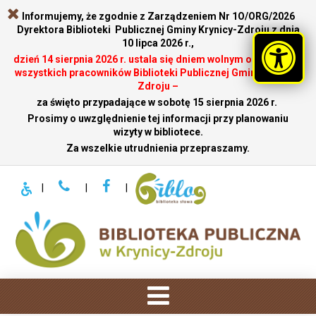
Informujemy, że zgodnie z Zarządzeniem Nr 1O/ORG/2026
Dyrektora Biblioteki Publicznej Gminy Krynicy-Zdroju z dnia
10 lipca 2026 r.,
dzień 14 sierpnia 2026 r. ustala się dniem wolnym od pracy dla
wszystkich pracowników Biblioteki Publicznej Gminy Krynicy-
Zdroju –
za święto przypadające w sobotę 15 sierpnia 2026 r.
.
Prosimy o uwzględnienie tej informacji przy planowaniu
wizyty w bibliotece.
Za wszelkie utrudnienia przepraszamy.
|
|
|