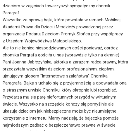
dzieciom w zajęciach towarzyszył sympatyczny chomik
Paragraf.
Wszystko za sprawą bajki, która powstała w ramach Mobilnej
Akademii Prawa dla Dzieci i Młodzieży prowadzonej przez
organizację Podaruj Dzieciom Promyk Słońca przy współpracy
z Urzędem Województwa Małopolskiego.
Ale to nie koniec niespodziewanych gości ponieważ, opró
cz
chomika Pargrafa gościła u nas (wprawdzie tylko na ekranie)
Pani Joanna Jabłczyńska, aktorka a zarazem radca prawny, która
przeczytała wszystkim dzieciom profesjonalnym, ciepłym,
ujmującym głosem "Internetowe szaleństwa" Chomika
Paragrafa. Bajkę słuchało się z przyjemnością a opowiadała ona
o strasznym urwisie Chomiku, który okropnie lubi rozrabiać.
Przydarza mu się parę niefortunnych przygód w wirtualnym
świecie. Wszystko na szczęście kończy się pomyślnie ale
ukazuje dzieciom jak niebezpieczne może być nieumiejętne
korzystanie z internetu. Mamy nadzieję, że bajeczka pomoże
najmłodszym zadbać o bezpieczeństwo prawne w świecie