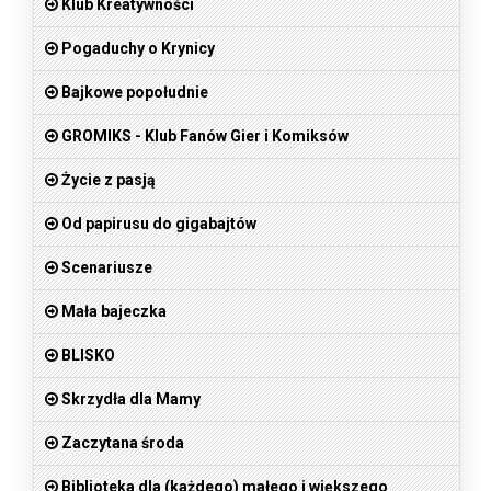
Klub Kreatywności
Pogaduchy o Krynicy
Bajkowe popołudnie
GROMIKS - Klub Fanów Gier i Komiksów
Życie z pasją
Od papirusu do gigabajtów
Scenariusze
Mała bajeczka
BLISKO
Skrzydła dla Mamy
Zaczytana środa
Biblioteka dla (każdego) małego i większego