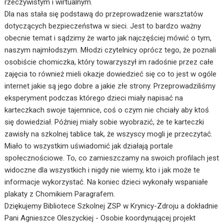
rzeczywistym i wirtualnym.
Dla nas stała się podstawą do przeprowadzenie warsztatów
dotyczących bezpieczeństwa w sieci. Jest to bardzo ważny
obecnie temat i sądzimy że warto jak najczęściej mówić o tym,
naszym najmłodszym. Młodzi czytelnicy opró
cz
tego, że poznali
osobiście chomiczka, który towarzyszył im radośnie przez całe
zajęcia to również mieli okazje dowiedzieć się co to jest w ogóle
internet jakie są jego dobre a jakie złe strony. Przeprowadziliśmy
eksperyment podczas którego dzieci miały napisać na
karteczkach swoje tajemnice, coś o czym nie chciały aby ktoś
się dowiedział. Później miały sobie wyobrazić, że te karteczki
zawisły na szkolnej tablice tak, że wszyscy mogli je przeczytać.
Miało to wszystkim uświadomić jak działają portale
społecznościowe. To, co zamieszczamy na swoich profilach jest
widoczne dla wszystkich i nigdy nie wiemy, kto i jak może te
informacje wykorzystać. Na koniec dzieci wykonały wspaniałe
plakaty z Chomikiem Paragrafem.
Dziękujemy Bibliotece Szkolnej ZSP w Krynicy-Zdroju a dokładnie
Pani Agnieszce Oleszyckiej - Osobie koordynującej projekt