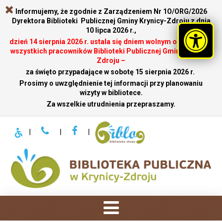
Informujemy, że zgodnie z Zarządzeniem Nr 1O/ORG/2026
Dyrektora Biblioteki Publicznej Gminy Krynicy-Zdroju z dnia
10 lipca 2026 r.,
dzień 14 sierpnia 2026 r. ustala się dniem wolnym od pracy dla
wszystkich pracowników Biblioteki Publicznej Gminy Krynicy-
Zdroju –
za święto przypadające w sobotę 15 sierpnia 2026 r.
.
Prosimy o uwzględnienie tej informacji przy planowaniu
wizyty w bibliotece.
Za wszelkie utrudnienia przepraszamy.
|
|
|