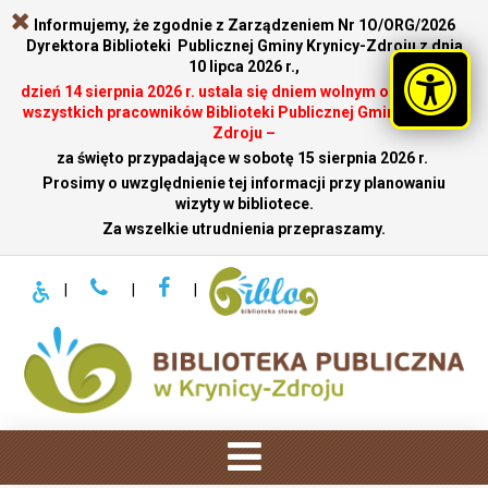
Informujemy, że zgodnie z Zarządzeniem Nr 1O/ORG/2026
Dyrektora Biblioteki Publicznej Gminy Krynicy-Zdroju z dnia
10 lipca 2026 r.,
dzień 14 sierpnia 2026 r. ustala się dniem wolnym od pracy dla
wszystkich pracowników Biblioteki Publicznej Gminy Krynicy-
Zdroju –
za święto przypadające w sobotę 15 sierpnia 2026 r.
.
Prosimy o uwzględnienie tej informacji przy planowaniu
wizyty w bibliotece.
Za wszelkie utrudnienia przepraszamy.
|
|
|