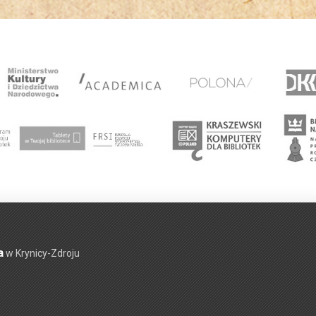
a
w Krynicy-Zdroju