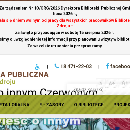
 Zarządzeniem Nr 1O/ORG/2026 Dyrektora Biblioteki Publicznej Gmin
lipca 2026 r.,
stala się dniem wolnym od pracy dla wszystkich pracowników Bibliote
Zdroju –
za święto przypadające w sobotę 15 sierpnia 2026 r.
simy o uwzględnienie tej informacji przy planowaniu wizyty w bibliot
Za wszelkie utrudnienia przepraszamy.
18 471-22-03
facebo
|
|
A+
A+
A
Wyszukaj
o innym Czerwonym
książkę
w
ofercie
ETA LOKALNA
E - ZASOBY
O BIBLIOTECE
PROJE
Krynickiej
biblioteki
publicznej