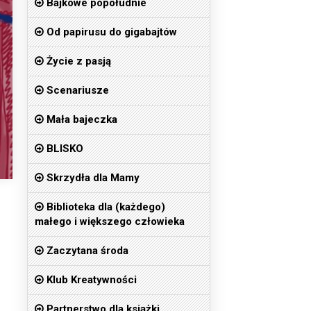
Bajkowe popołudnie
Od papirusu do gigabajtów
Życie z pasją
Scenariusze
Mała bajeczka
BLISKO
Skrzydła dla Mamy
Biblioteka dla (każdego)
małego i większego człowieka
Zaczytana środa
Klub Kreatywności
Partnerstwo dla książki