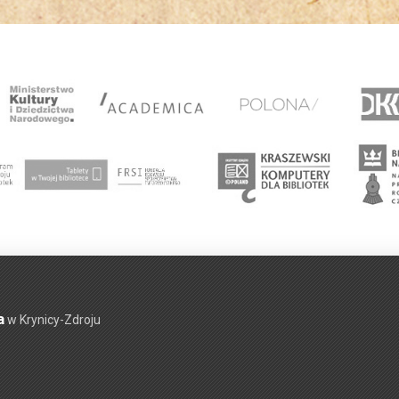
a
w Krynicy-Zdroju