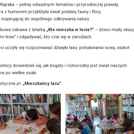
jraka – pełnej odważnych tematów i przyrodniczej prawdy,
z humorem przybliżyła świat polskiej fauny i flory,
inspirującej do wspólnego odkrywania natury.
ątkowa zabawa z latarką
„Kto mieszka w lesie?”
– dzieci miały okaz
m lesie” i odgadywać, kto czai się w zaroślach.
ci uczyły się rozpoznawać dźwięki lasu: pohukiwania sowy, stukot
stnicy dowiedzieli się, jak bogaty i różnorodny jest świat naszych
w po wielkie ssaki.
styczne pt.
„Mieszkańcy lasu”.