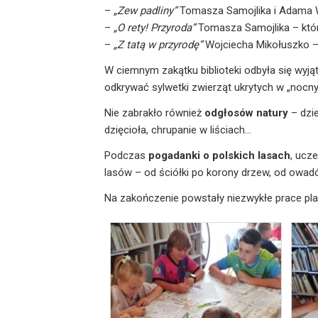
–
„Zew padliny”
Tomasza Samojlika i Adama Wa
–
„O rety! Przyroda”
Tomasza Samojlika – która 
–
„Z tatą w przyrodę”
Wojciecha Mikołuszko – 
W ciemnym zakątku biblioteki odbyła się wyj
odkrywać sylwetki zwierząt ukrytych w „nocny
Nie zabrakło również
odgłosów natury
– dzie
dzięcioła, chrupanie w liściach...
Podczas
pogadanki o polskich lasach
, ucze
lasów – od ściółki po korony drzew, od owadó
Na zakończenie powstały niezwykłe prace pla