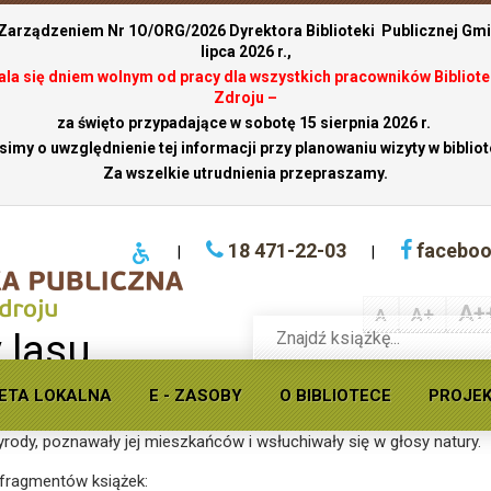
 Zarządzeniem Nr 1O/ORG/2026 Dyrektora Biblioteki Publicznej Gmin
lipca 2026 r.,
stala się dniem wolnym od pracy dla wszystkich pracowników Bibliote
Zdroju –
za święto przypadające w sobotę 15 sierpnia 2026 r.
simy o uwzględnienie tej informacji przy planowaniu wizyty w bibliot
Za wszelkie utrudnienia przepraszamy.
18 471-22-03
facebo
|
|
A+
A+
A
Wyszukaj
 lasu
książkę
w
ofercie
ETA LOKALNA
E - ZASOBY
O BIBLIOTECE
PROJE
Krynickiej
y, tętniący życiem las
! Podczas zajęć zatytułowanych
„Leśne tro
biblioteki
yrody, poznawały jej mieszkańców i wsłuchiwały się w głosy natury.
publicznej
 fragmentów książek: