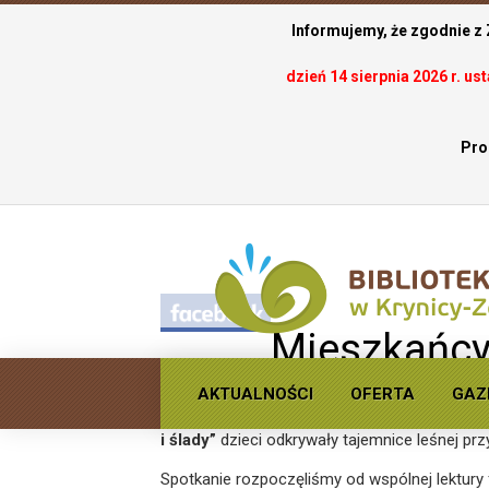
Informujemy, że zgodnie z
dzień 14 sierpnia 2026 r. u
Pro
.
Mieszkańcy
AKTUALNOŚCI
OFERTA
GAZ
2 lipca nasza biblioteka zamieniła się w…
gęst
i ślady”
dzieci odkrywały tajemnice leśnej prz
Spotkanie rozpoczęliśmy od wspólnej lektury