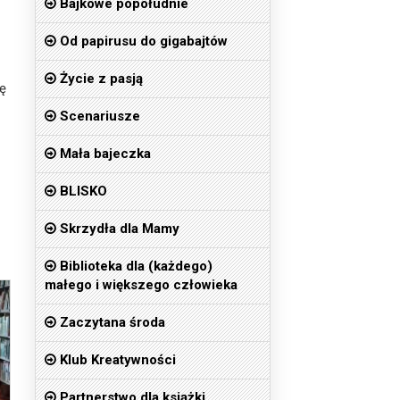
Bajkowe popołudnie
Od papirusu do gigabajtów
Życie z pasją
ję
Scenariusze
Mała bajeczka
BLISKO
Skrzydła dla Mamy
Biblioteka dla (każdego)
małego i większego człowieka
Zaczytana środa
Klub Kreatywności
Partnerstwo dla książki