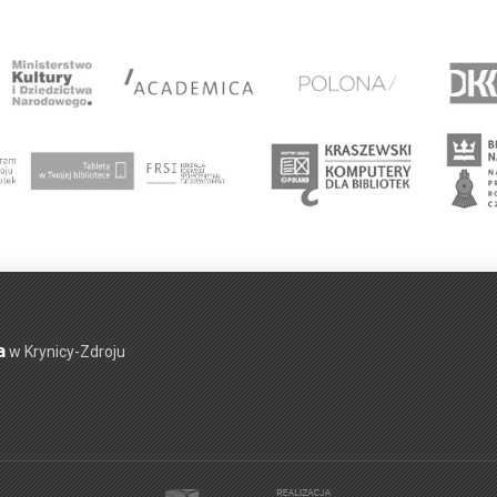
a
w Krynicy-Zdroju