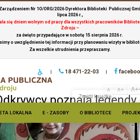
 Zarządzeniem Nr 1O/ORG/2026 Dyrektora Biblioteki Publicznej Gmin
lipca 2026 r.,
stala się dniem wolnym od pracy dla wszystkich pracowników Bibliote
Zdroju –
za święto przypadające w sobotę 15 sierpnia 2026 r.
simy o uwzględnienie tej informacji przy planowaniu wizyty w bibliot
Za wszelkie utrudnienia przepraszamy.
18 471-22-03
facebo
|
|
A+
A+
A
Wyszukaj
Odkrywcy poznają legendy
książkę
w
ofercie
ETA LOKALNA
E - ZASOBY
O BIBLIOTECE
PROJE
Krynickiej
biblioteki
publicznej