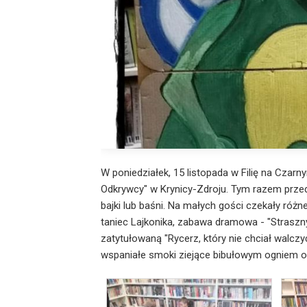
W
poniedziałek
, 15 listopada w Filię na Czar
Odkrywcy" w Krynicy-Zdroju. Tym razem przeds
bajki lub baśni. Na małych gości czekały róż
taniec Lajkonika, zabawa dramowa - "Straszn
zatytułowaną "Rycerz, który nie chciał walcz
wspaniałe smoki ziejące bibułowym ogniem or