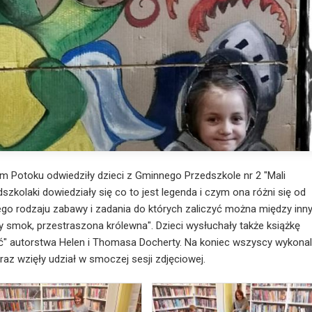
nym Potoku odwiedziły dzieci z Gminnego Przedszkole nr 2 "Mali
zkolaki dowiedziały się co to jest legenda i czym ona różni się od
nego rodzaju zabawy i zadania do których zaliczyć można między inn
y smok, przestraszona królewna". Dzieci wysłuchały także książkę
yć" autorstwa Helen i Thomasa Docherty. Na koniec wszyscy wykonal
az wzięły udział w smoczej sesji zdjęciowej.