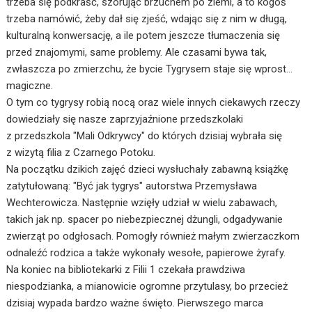
trzeba się podkraść, szorując brzuchem po ziemi, a to kogoś
trzeba namówić, żeby dał się zjeść, wdając się z nim w długą,
kulturalną konwersację, a ile potem jeszcze tłumaczenia się
przed znajomymi, same problemy. Ale czasami bywa tak,
zwłaszcza po zmierzchu, że bycie Tygrysem staje się wprost…
magiczne.
O tym co tygrysy robią nocą oraz wiele innych ciekawych rzeczy
dowiedziały się nasze zaprzyjaźnione przedszkolaki
z przedszkola "Mali Odkrywcy" do których
dzisiaj
wybrała się
z wizytą filia z Czarnego Potoku.
Na początku dzikich zajęć dzieci wysłuchały zabawną książkę
zatytułowaną: "Być jak tygrys" autorstwa Przemysława
Wechterowicza. Następnie wzięły udział w wielu zabawach,
takich jak np. spacer po niebezpiecznej dżungli, odgadywanie
zwierząt po odgłosach. Pomogły również małym zwierzaczkom
odnaleźć rodzica a także wykonały wesołe, papierowe żyrafy.
Na koniec na bibliotekarki z Filii 1 czekała prawdziwa
niespodzianka, a mianowicie ogromne przytulasy, bo przecież
dzisiaj
wypada bardzo ważne święto. Pierwszego marca