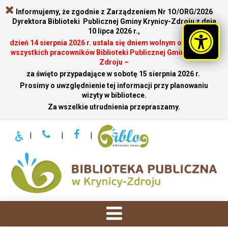
Informujemy, że zgodnie z Zarządzeniem Nr 1O/ORG/2026
Dyrektora Biblioteki Publicznej Gminy Krynicy-Zdroju z dnia
10 lipca 2026 r.,
dzień 14 sierpnia 2026 r. ustala się dniem wolnym od pracy dla
wszystkich pracowników Biblioteki Publicznej Gminy Krynicy-
Zdroju –
za święto przypadające w sobotę 15 sierpnia 2026 r.
.
Prosimy o uwzględnienie tej informacji przy planowaniu
wizyty w bibliotece.
Za wszelkie utrudnienia przepraszamy.
|
|
|