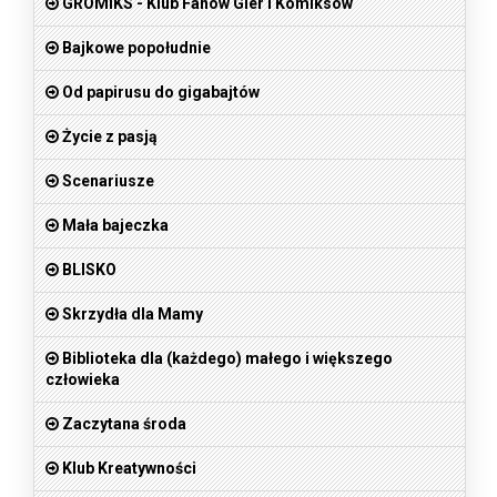
GROMIKS - Klub Fanów Gier i Komiksów
Bajkowe popołudnie
Od papirusu do gigabajtów
Życie z pasją
Scenariusze
Mała bajeczka
BLISKO
Skrzydła dla Mamy
Biblioteka dla (każdego) małego i większego
człowieka
Zaczytana środa
Klub Kreatywności