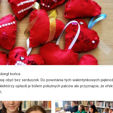
obiegł końca.
o się obyć bez serduszek. Do powstania tych walentynkowych pięknoś
 Niektórzy opłacili je bólem pokutnych palców ale przyznajcie, że efek
ń.