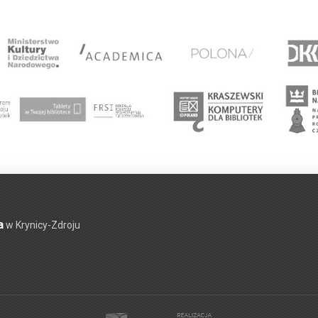
a
w Krynicy-Zdroju