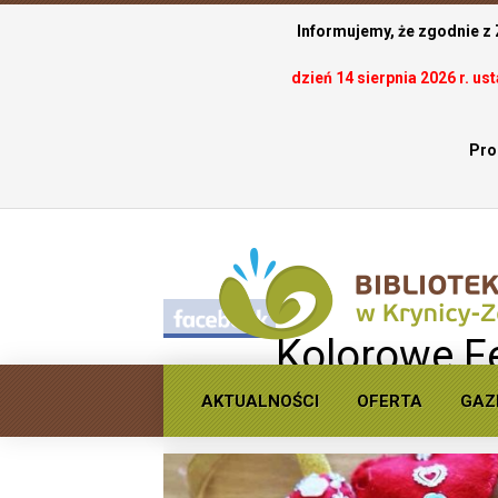
Informujemy, że zgodnie z
dzień 14 sierpnia 2026 r. u
Pro
.
Kolorowe Fe
Potoku - dzień trz
AKTUALNOŚCI
OFERTA
GAZ