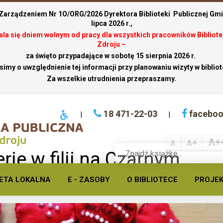
 Zarządzeniem Nr 1O/ORG/2026 Dyrektora Biblioteki Publicznej Gmin
lipca 2026 r.,
stala się dniem wolnym od pracy dla wszystkich pracowników Bibliote
Zdroju –
za święto przypadające w sobotę 15 sierpnia 2026 r.
simy o uwzględnienie tej informacji przy planowaniu wizyty w bibliot
Za wszelkie utrudnienia przepraszamy.
18 471-22-03
facebo
|
|
A+
A+
A
Wyszukaj
rie w filii na Czarnym
książkę
w
eci
ofercie
ETA LOKALNA
E - ZASOBY
O BIBLIOTECE
PROJE
Krynickiej
biblioteki
publicznej