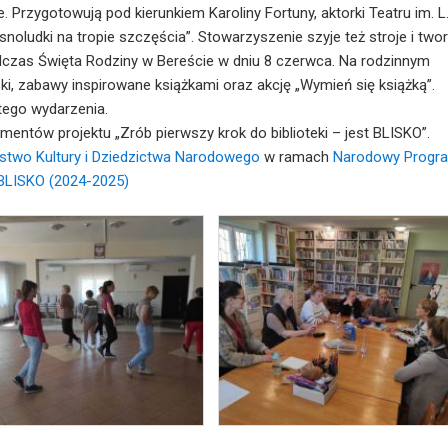
e. Przygotowują pod kierunkiem Karoliny Fortuny, aktorki Teatru im. L
snoludki na tropie szczęścia”. Stowarzyszenie szyje też stroje i two
dczas Święta Rodziny w Bereście w dniu 8 czerwca. Na rodzinnym
ski, zabawy inspirowane książkami oraz akcję „Wymień się książką”.
 tego wydarzenia.
mentów projektu „Zrób pierwszy krok do biblioteki – jest BLISKO”.
rstwo Kultury i Dziedzictwa Narodowego
w ramach
Narodowy Progr
BLISKO (2024-2025)