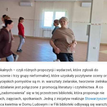
kalnych – czyli różnych propozycji i wydarzeń, które zgłosili do
zenie i trzy grupy nieformalne), które uzyskały pozytywne oceny o
ęskich pomysłów są m. in. warsztaty zielarskie, tworzenie zielnika
działanie jest połączone z promocją literatury i czytelnictwa. A co
domowienia” się w tej przestrzeni biblioteki, która proponuje nie
ach, zajęciach, spotkaniach. Jedną z inicjatyw realizuje
Stowarzyszen
ńca kwietnia w Domu Ludowym i w Filii biblioteki odbywają się warszt