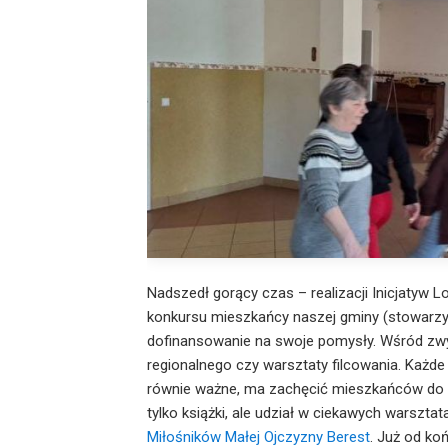
Nadszedł gorący czas – realizacji Inicjatyw Lo
konkursu mieszkańcy naszej gminy (stowarzys
dofinansowanie na swoje pomysły. Wśród zwyci
regionalnego czy warsztaty filcowania. Każde 
równie ważne, ma zachęcić mieszkańców do „za
tylko książki, ale udział w ciekawych warsztat
Miłośników Małej Ojczyzny Berest
. Już od ko