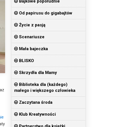
Bajkowe popołudnie
Od papirusu do gigabajtów
Życie z pasją
Scenariusze
Mała bajeczka
BLISKO
Skrzydła dla Mamy
Biblioteka dla (każdego)
raz
małego i większego człowieka
Zaczytana środa
Klub Kreatywności
ie
aty
Partnerstwo dla książki