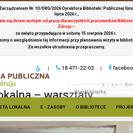
 Zarządzeniem Nr 1O/ORG/2026 Dyrektora Biblioteki Publicznej Gmin
lipca 2026 r.,
stala się dniem wolnym od pracy dla wszystkich pracowników Bibliote
Zdroju –
za święto przypadające w sobotę 15 sierpnia 2026 r.
simy o uwzględnienie tej informacji przy planowaniu wizyty w bibliot
Za wszelkie utrudnienia przepraszamy.
18 471-22-03
facebo
|
|
A+
A+
A
Wyszukaj
lokalna – warsztaty
książkę
w
cie
ofercie
ETA LOKALNA
E - ZASOBY
O BIBLIOTECE
PROJE
Krynickiej
biblioteki
publicznej