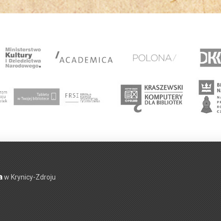
a
w Krynicy-Zdroju