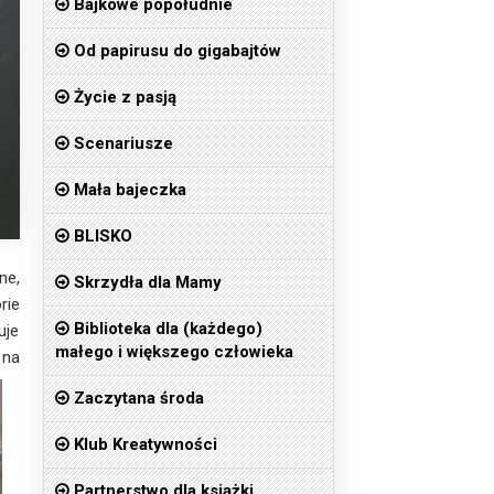
Bajkowe popołudnie
Od papirusu do gigabajtów
Życie z pasją
Scenariusze
Mała bajeczka
BLISKO
ne,
Skrzydła dla Mamy
rie
Biblioteka dla (każdego)
uje
małego i większego człowieka
 na
Zaczytana środa
Klub Kreatywności
Partnerstwo dla książki