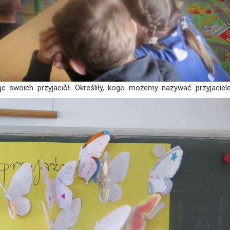
jąc swoich przyjaciół. Określiły, kogo możemy nazywać przyjaciel