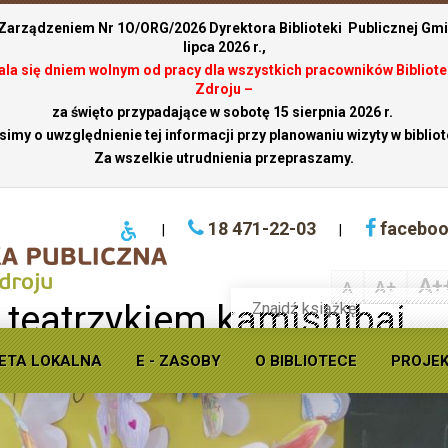
 Zarządzeniem Nr 1O/ORG/2026 Dyrektora Biblioteki Publicznej Gmin
lipca 2026 r.,
stala się dniem wolnym od pracy dla wszystkich pracowników Bibliote
Zdroju –
za święto przypadające w sobotę 15 sierpnia 2026 r.
simy o uwzględnienie tej informacji przy planowaniu wizyty w bibliot
Za wszelkie utrudnienia przepraszamy.
18 471-22-03
facebo
|
|
A+
A+
A
Wyszukaj
 teatrzykiem kamishibai
książkę
w
ofercie
ETA LOKALNA
E - ZASOBY
O BIBLIOTECE
PROJE
Krynickiej
biblioteki
publicznej