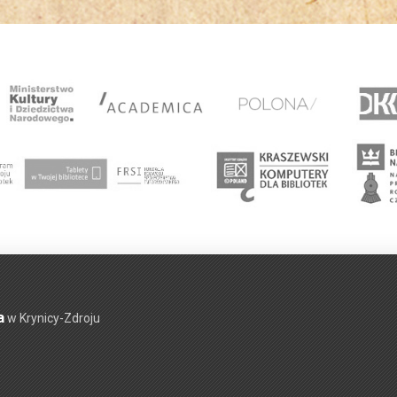
a
w Krynicy-Zdroju