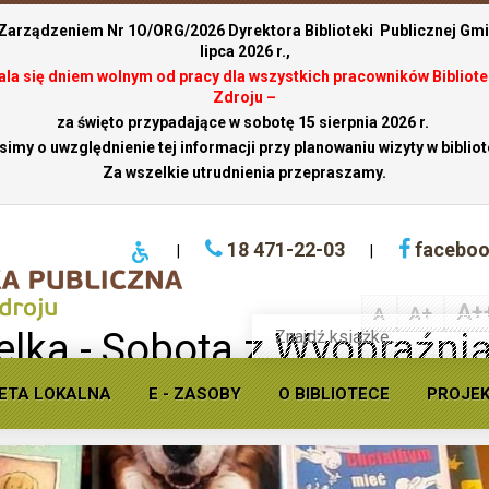
 Zarządzeniem Nr 1O/ORG/2026 Dyrektora Biblioteki Publicznej Gmin
lipca 2026 r.,
stala się dniem wolnym od pracy dla wszystkich pracowników Bibliote
Zdroju –
za święto przypadające w sobotę 15 sierpnia 2026 r.
simy o uwzględnienie tej informacji przy planowaniu wizyty w bibliot
Za wszelkie utrudnienia przepraszamy.
18 471-22-03
facebo
|
|
A+
A+
A
Wyszukaj
lka - Sobota z Wyobraźni
książkę
w
m Potoku
ofercie
ETA LOKALNA
E - ZASOBY
O BIBLIOTECE
PROJE
Krynickiej
biblioteki
publicznej