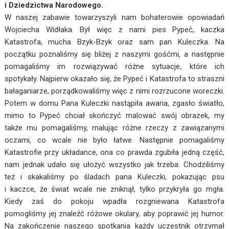
i Dziedzictwa Narodowego.
W naszej zabawie towarzyszyli nam bohaterowie opowiadań
Wojciecha Widłaka. Był więc z nami pies Pypeć, kaczka
Katastrofa, mucha Bzyk-Bzyk oraz sam pan Kuleczka. Na
początku poznaliśmy się bliżej z naszymi gośćmi, a następnie
pomagaliśmy im rozwiązywać różne sytuacje, które ich
spotykały. Najpierw okazało się, że Pypeć i Katastrofa to straszni
bałaganiarze, porządkowaliśmy więc z nimi rozrzucone woreczki.
Potem w domu Pana Kuleczki nastąpiła awaria, zgasło światło,
mimo to Pypeć chciał skończyć malować swój obrazek, my
także mu pomagaliśmy, malując różne rzeczy z zawiązanymi
oczami, co wcale nie było łatwe. Następnie pomagaliśmy
Katastrofie przy układance, ona co prawda zgubiła jedną część,
nam jednak udało się ułożyć wszystko jak trzeba. Chodziliśmy
też i skakaliśmy po śladach pana Kuleczki, pokazując psu
i kaczce, że świat wcale nie zniknął, tylko przykryła go mgła.
Kiedy zaś do pokoju wpadła rozgniewana Katastrofa
pomogliśmy jej znaleźć różowe okulary, aby poprawić jej humor.
Na zakończenie naszego spotkania każdy uczestnik otrzymał