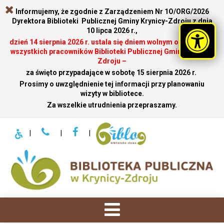
Informujemy, że zgodnie z Zarządzeniem Nr 1O/ORG/2026
Dyrektora Biblioteki Publicznej Gminy Krynicy-Zdroju z dnia
10 lipca 2026 r.,
dzień 14 sierpnia 2026 r. ustala się dniem wolnym od pracy dla
wszystkich pracowników Biblioteki Publicznej Gminy Krynicy-
Zdroju –
za święto przypadające w sobotę 15 sierpnia 2026 r.
.
Prosimy o uwzględnienie tej informacji przy planowaniu
wizyty w bibliotece.
Za wszelkie utrudnienia przepraszamy.
|
|
|