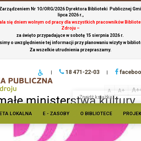
 Zarządzeniem Nr 1O/ORG/2026 Dyrektora Biblioteki Publicznej Gmin
lipca 2026 r.,
stala się dniem wolnym od pracy dla wszystkich pracowników Bibliote
Zdroju –
za święto przypadające w sobotę 15 sierpnia 2026 r.
simy o uwzględnienie tej informacji przy planowaniu wizyty w bibliot
Za wszelkie utrudnienia przepraszamy.
18 471-22-03
facebo
|
|
A+
A+
A
Wyszukaj
 małe ministerstwa kultury
książkę
w
ofercie
ETA LOKALNA
E - ZASOBY
O BIBLIOTECE
PROJE
Krynickiej
biblioteki
publicznej