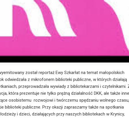
 wyemitowany został reportaż Ewy Szkarłat na temat małopolskich
k odwiedzała z mikrofonem biblioteki publiczne, w których działają
tkaniach, przeprowadzała wywiady z bibliotekarzami i czytelnikami. 
ja, która prezentuje nie tylko prężną działalność DKK, ale także inn
łużące osobistemu rozwojowi i twórczemu spędzaniu wolnego czasu
e biblioteki publiczne. Przy okazji zapraszamy także na spotkania
odzieży i dzieci, działających przy naszych bibliotekach w Krynicy,