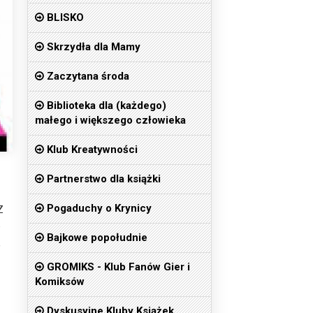
BLISKO
Skrzydła dla Mamy
Zaczytana środa
Biblioteka dla (każdego)
małego i większego człowieka
Klub Kreatywności
Partnerstwo dla książki
Pogaduchy o Krynicy
Z
e
Bajkowe popołudnie
,
GROMIKS - Klub Fanów Gier i
Komiksów
Dyskusyjne Kluby Książek