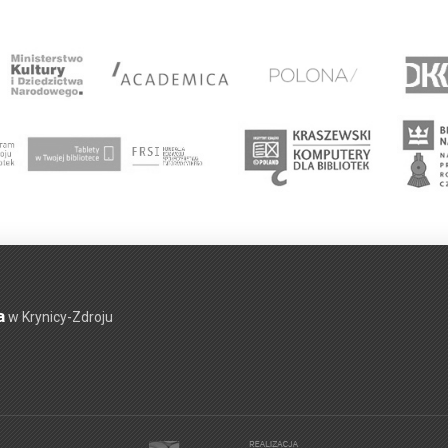
a
w Krynicy-Zdroju