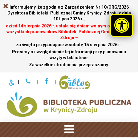
Informujemy, że zgodnie z Zarządzeniem Nr 1O/ORG/2026
Dyrektora Biblioteki Publicznej Gminy Krynicy-Zdroju z dnia
10 lipca 2026 r.,
dzień 14 sierpnia 2026 r. ustala się dniem wolnym od pracy dla
wszystkich pracowników Biblioteki Publicznej Gminy Krynicy-
Zdroju –
za święto przypadające w sobotę 15 sierpnia 2026 r.
.
Prosimy o uwzględnienie tej informacji przy planowaniu
wizyty w bibliotece.
Za wszelkie utrudnienia przepraszamy.
|
|
|