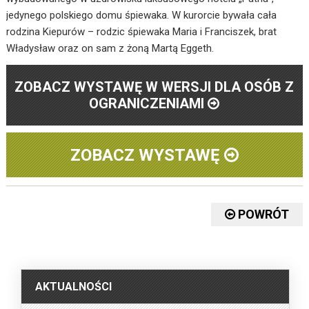
jedynego polskiego domu śpiewaka. W kurorcie bywała cała
rodzina Kiepurów – rodzic śpiewaka Maria i Franciszek, brat
Władysław oraz on sam z żoną Martą Eggeth.
ZOBACZ WYSTAWĘ W WERSJI DLA OSÓB Z
OGRANICZENIAMI
ZOBACZ WYSTAWĘ
POWRÓT
.
AKTUALNOŚCI