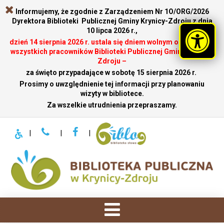
Informujemy, że zgodnie z Zarządzeniem Nr 1O/ORG/2026
Dyrektora Biblioteki Publicznej Gminy Krynicy-Zdroju z dnia
10 lipca 2026 r.,
dzień 14 sierpnia 2026 r. ustala się dniem wolnym od pracy dla
wszystkich pracowników Biblioteki Publicznej Gminy Krynicy-
Zdroju –
za święto przypadające w sobotę 15 sierpnia 2026 r.
.
Prosimy o uwzględnienie tej informacji przy planowaniu
wizyty w bibliotece.
Za wszelkie utrudnienia przepraszamy.
|
|
|