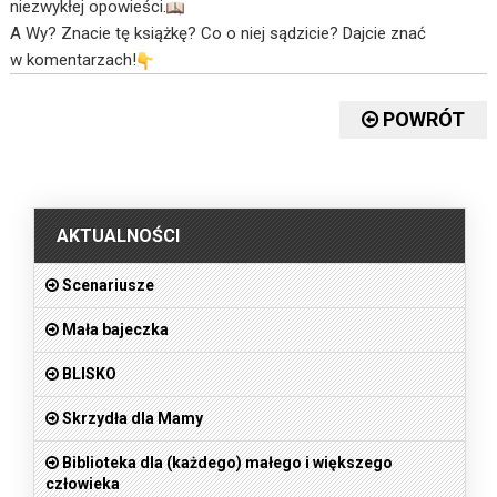
niezwykłej opowieści.
A Wy? Znacie tę książkę? Co o niej sądzicie? Dajcie znać
w komentarzach!
POWRÓT
.
AKTUALNOŚCI
Scenariusze
Mała bajeczka
BLISKO
Skrzydła dla Mamy
Biblioteka dla (każdego) małego i większego
człowieka