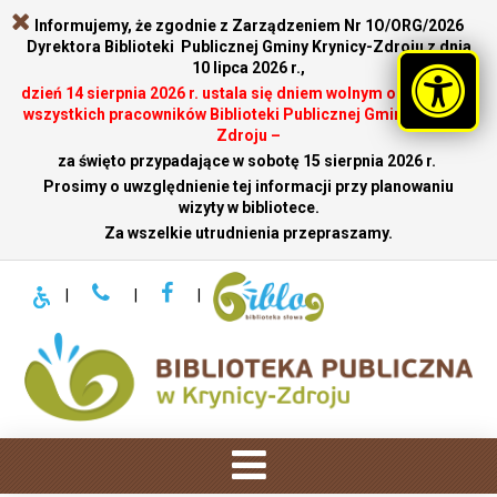
Informujemy, że zgodnie z Zarządzeniem Nr 1O/ORG/2026
Dyrektora Biblioteki Publicznej Gminy Krynicy-Zdroju z dnia
10 lipca 2026 r.,
dzień 14 sierpnia 2026 r. ustala się dniem wolnym od pracy dla
wszystkich pracowników Biblioteki Publicznej Gminy Krynicy-
Zdroju –
za święto przypadające w sobotę 15 sierpnia 2026 r.
.
Prosimy o uwzględnienie tej informacji przy planowaniu
wizyty w bibliotece.
Za wszelkie utrudnienia przepraszamy.
|
|
|