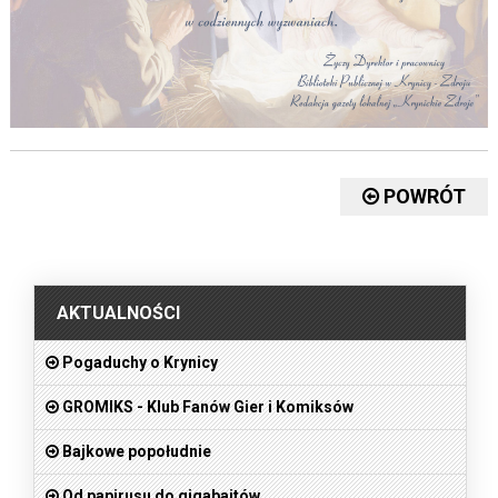
POWRÓT
.
AKTUALNOŚCI
Pogaduchy o Krynicy
GROMIKS - Klub Fanów Gier i Komiksów
Bajkowe popołudnie
Od papirusu do gigabajtów