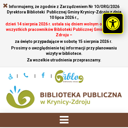
Informujemy, że zgodnie z Zarządzeniem Nr 1O/ORG/2026
Dyrektora Biblioteki Publicznej Gminy Krynicy-Zdroju z dnia
10 lipca 2026 r.,
dzień 14 sierpnia 2026 r. ustala się dniem wolnym od pracy dla
wszystkich pracowników Biblioteki Publicznej Gminy Krynicy-
Zdroju –
za święto przypadające w sobotę 15 sierpnia 2026 r.
.
Prosimy o uwzględnienie tej informacji przy planowaniu
wizyty w bibliotece.
Za wszelkie utrudnienia przepraszamy.
|
|
|